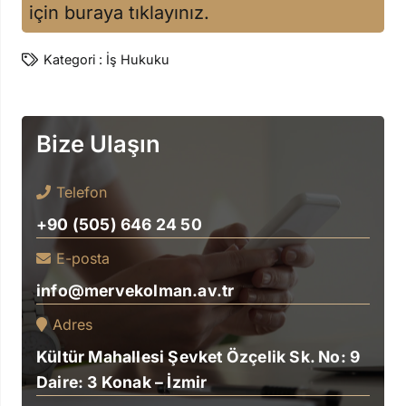
için buraya tıklayınız.
Kategori :
İş Hukuku
Bize Ulaşın
Telefon
+90 (505) 646 24 50
E-posta
info@mervekolman.av.tr
Adres
Kültür Mahallesi Şevket Özçelik Sk. No: 9
Daire: 3 Konak – İzmir