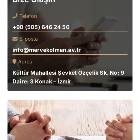
Telefon
+90 (505) 646 24 50
E-posta
info@mervekolman.av.tr
Adres
Kültür Mahallesi Şevket Özçelik Sk. No: 9
Daire: 3 Konak – İzmir