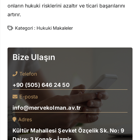
onların hukuki risklerini azaltır ve ticari başarılarını
artırır.
Kategori :
Hukuki Makaleler
Bize Ulaşın
Telefon
+90 (505) 646 24 50
E-posta
info@mervekolman.av.tr
Adres
Kültür Mahallesi Şevket Özçelik Sk. No: 9
Daire: 3 Konak – İzmir