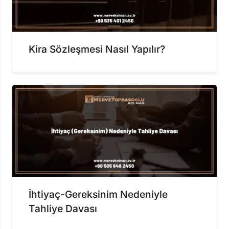
Kira Sözleşmesi Nasıl Yapılır?
İhtiyaç-Gereksinim Nedeniyle
Tahliye Davası