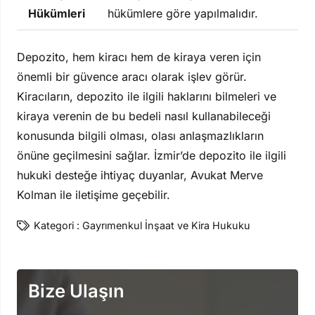
Hükümleri
hükümlere göre yapılmalıdır.
Depozito, hem kiracı hem de kiraya veren için
önemli bir güvence aracı olarak işlev görür.
Kiracıların, depozito ile ilgili haklarını bilmeleri ve
kiraya verenin de bu bedeli nasıl kullanabileceği
konusunda bilgili olması, olası anlaşmazlıkların
önüne geçilmesini sağlar. İzmir’de depozito ile ilgili
hukuki desteğe ihtiyaç duyanlar, Avukat Merve
Kolman ile iletişime geçebilir.
Kategori :
Gayrımenkul İnşaat ve Kira Hukuku
Bize Ulaşın