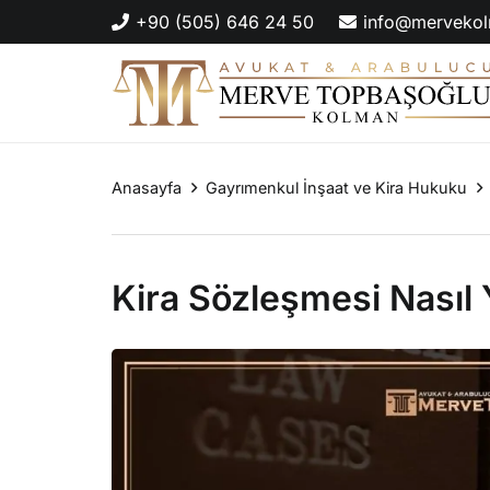
+90 (505) 646 24 50
info@mervekol
Yurt Dışında Çalışan Birinin Türkiye’de Emekli Olması
Anasayfa
Gayrımenkul İnşaat ve Kira Hukuku
Kira Sözleşmesi Nasıl Y