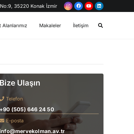
. No:9, 35220 Konak İzmir
t Alanlarımız
Makaleler
İletişim
Estetik Ameliyatlarda Hukuki Sorumluluk ve Tazminat Talepleri
Bize Ulaşın
Telefon
+90 (505) 646 24 50
E-posta
info@mervekolman.av.tr