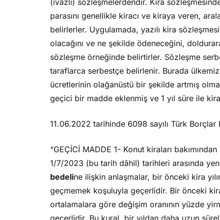
(ivazlı) sözleşmelerdendir. Kira sözleşmesinde
parasını genellikle kiracı ve kiraya veren, ara
belirlerler. Uygulamada, yazılı kira sözleşmesi
olacağını ve ne şekilde ödeneceğini, doldurara
sözleşme örneğinde belirtirler. Sözleşme serbes
taraflarca serbestçe belirlenir. Burada ülkemiz
ücretlerinin olağanüstü bir şekilde artmış ol
geçici bir madde eklenmiş ve 1 yıl süre ile kir
11.06.2022 tarihinde 6098 sayılı Türk Borçlar
“GEÇİCİ MADDE 1- Konut kiraları bakımından b
1/7/2023 (bu tarih dâhil) tarihleri arasında 
bedeli
ne ilişkin anlaşmalar, bir önceki kira yıl
geçmemek koşuluyla geçerlidir. Bir önceki kira 
ortalamalara göre değişim oranının yüzde yirm
geçerlidir. Bu kural, bir yıldan daha uzun süre