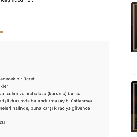
ı
denecek bir ücret
kleri
mde teslim ve muhafaza (koruma) borcu
erişli durumda bulundurma (ayıbı üstlenme)
meleri halinde, buna karşı kiracıya güvence
rcu