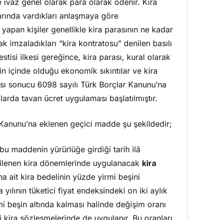
 ivaz genel olarak para olarak ödenir. Kira
larında vardıkları anlaşmaya göre
 yapan kişiler genellikle kira parasının ne kadar
k imzaladıkları “kira kontratosu” denilen basılı
tisi ilkesi gereğince, kira parası, kural olarak
in içinde olduğu ekonomik sıkıntılar ve kira
ması sonucu 6098 sayılı Türk Borçlar Kanunu’na
alarda tavan ücret uygulaması başlatılmıştır.
 Kanunu’na eklenen geçici madde şu şekildedir;
u maddenin yürürlüğe girdiği tarih ilâ
yenilenen kira dönemlerinde uygulanacak
kira
ına ait kira bedelinin yüzde yirmi beşini
yılının tüketici fiyat endeksindeki on iki aylık
i beşin altında kalması halinde değişim oranı
li kira sözleşmelerinde de uygulanır. Bu oranları